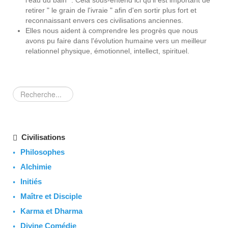
l'eau du bain ". Cela sous-entend ici qu'il est important de
retirer " le grain de l'ivraie " afin d'en sortir plus fort et
reconnaissant envers ces civilisations anciennes.
Elles nous aident à comprendre les progrès que nous
avons pu faire dans l'évolution humaine vers un meilleur
relationnel physique, émotionnel, intellect, spirituel.
Rechercher
Civilisations
Philosophes
Alchimie
Initiés
Maître et Disciple
Karma et Dharma
Divine Comédie