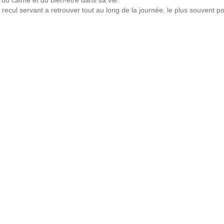
e du calme et du bien-être dans sa vie.
recul servant a retrouver tout au long de la journée, le plus souvent p