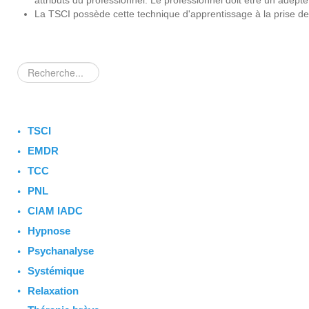
attributs du professionnel. Le professionnel doit être un adept
La TSCI possède cette technique d'apprentissage à la prise de 
Rechercher
TSCI
EMDR
TCC
PNL
CIAM IADC
Hypnose
Psychanalyse
Systémique
Relaxation